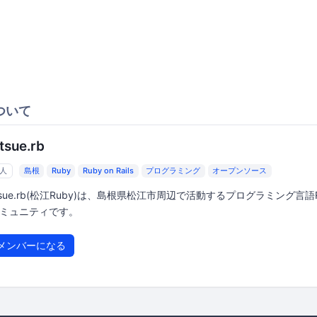
ついて
tsue.rb
6人
島根
Ruby
Ruby on Rails
プログラミング
オープンソース
tsue.rb(松江Ruby)は、島根県松江市周辺で活動するプログラミング言語R
ミュニティです。
メンバーになる