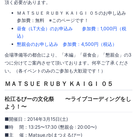
頂く必要があります。
ＭＡＴＳＵＥ ＲＵＢＹ ＫＡＩＧＩ ０５のお申し込み
参加費：無料 ※このページです！
昼食（LT大会）のお申込み 参加費：1,000円（税
込）
懇親会のお申し込み 参加費：4,500円（税込）
会場準備等の都合により、「本編」「昼食会」「懇親会」の3
つに分けてご案内させて頂いております。何卒ご了承くださ
い。（各イベントのみのご参加も大歓迎です！）
ＭＡＴＳＵＥ ＲＵＢＹ ＫＡＩＧＩ ０５
松江るびーの文化祭 〜ライブコーディングをし
よう！〜
■開催日：2014年3月15日(土)
■時 間：13:25〜17:30 (懇親会 : 20:00〜)
■主 催：Matsue.rb(まつえるびー)