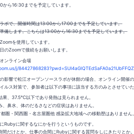
00から16:30までを予定しています。
ボで、開催時間は13:00から17:00までを予定しています。
備します。こちらは13:00から16:30までを予定しています。
Zoomを使用しています。
日のZoomで接続をお願いします。
会・オンライン会場
.zoom.us/j/84427868283?pwd=SUI4aGlQTEdSaFA0a21UbFFQ
の影響で松江オープンソースラボが休館の場合、オンライン開催
イルス対策で、参加者は以下の事項に該当する方のみとさせてい
結果、37.5℃以下であり発熱は見られません。
み、鼻水、体のだるさなどの症状はありません。
首都圏・関西圏・名古屋圏他 感染拡大地域への移動歴はありません
にRubyに関するなにかを行うというものです。
時間だけとか、仕事の合間にRubyに関する質問をしにきたりとか