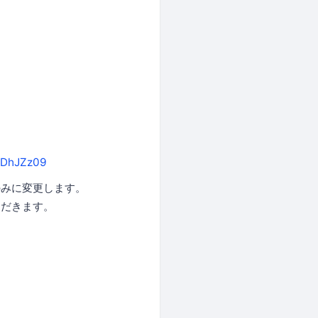
ZDhJZz09
のみに変更します。
ただきます。
。
。