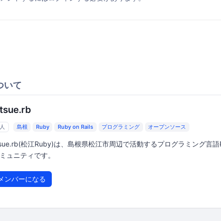
ついて
tsue.rb
6人
島根
Ruby
Ruby on Rails
プログラミング
オープンソース
tsue.rb(松江Ruby)は、島根県松江市周辺で活動するプログラミング言語R
ミュニティです。
メンバーになる