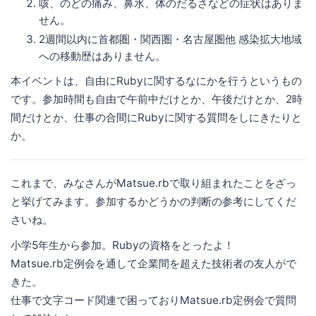
咳、のどの痛み、鼻水、体のだるさなどの症状はありま
せん。
2週間以内に首都圏・関西圏・名古屋圏他 感染拡大地域
への移動歴はありません。
本イベントは、自由にRubyに関するなにかを行うというもの
です。参加時間も自由で午前中だけとか、午後だけとか、2時
間だけとか、仕事の合間にRubyに関する質問をしにきたりと
か。
これまで、みなさんがMatsue.rbで取り組まれたことをざっ
と挙げてみます。参加するかどうかの判断の参考にしてくだ
さいね。
小学5年生から参加。Rubyの資格をとったよ！
Matsue.rb定例会を通して企業間を超えた技術者の友人がで
きた。
仕事で文字コード関連で困っておりMatsue.rb定例会で質問